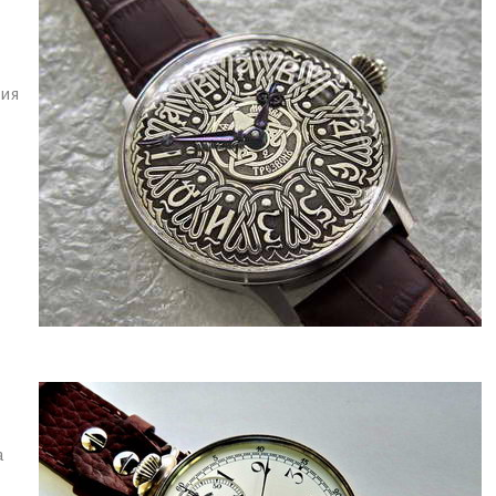
ция
а