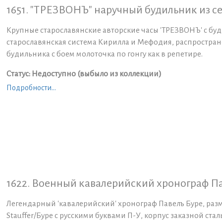
1651. "ТРЕЗВОНЪ" наручный будильник из се
Крупные старославянские авторские часы 'ТРЕЗВОНЪ' с буд
старославянская система Кирилла и Мефодия, распростране
будильника с боем молоточка по гонгу как в репетире.
Статус: Недоступно (выбыло из коллекции)
Подробности...
1622. Военный кавалерийский хронограф Пав
Легендарный 'кавалерийский' хронограф Павелъ Буре, раз
Stauffer/Буре с русскими буквами П-У, корпус заказной ста