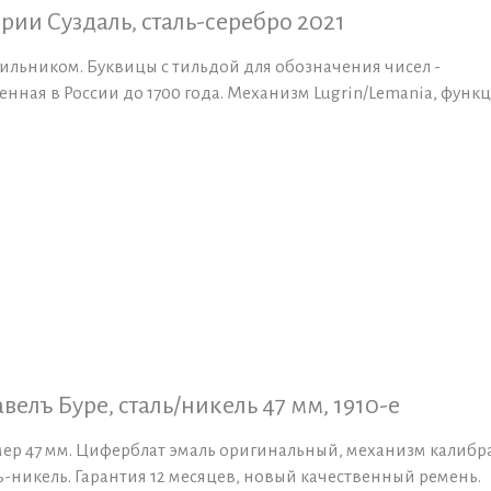
рии Суздаль, сталь-серебро 2021
ильником. Буквицы с тильдой для обозначения чисел -
нная в России до 1700 года. Механизм Lugrin/Lemania, функ
елъ Буре, сталь/никель 47 мм, 1910-е
мер 47 мм. Циферблат эмаль оригинальный, механизм калибр
ль-никель. Гарантия 12 месяцев, новый качественный ремень.