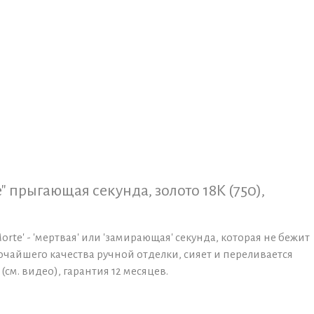
" прыгающая секунда, золото 18K (750),
te' - 'мертвая' или 'замирающая' секунда, которая не бежит
очайшего качества ручной отделки, сияет и переливается
м. видео), гарантия 12 месяцев.