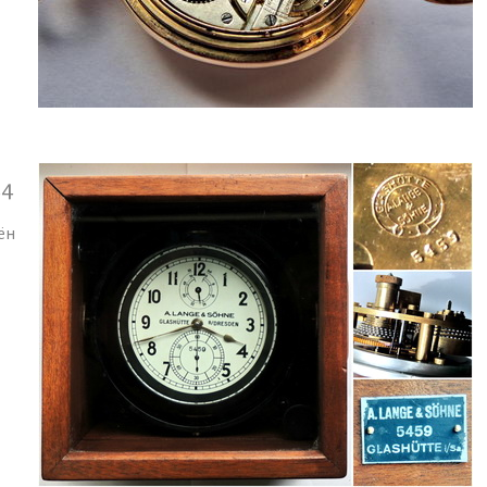
44
ён