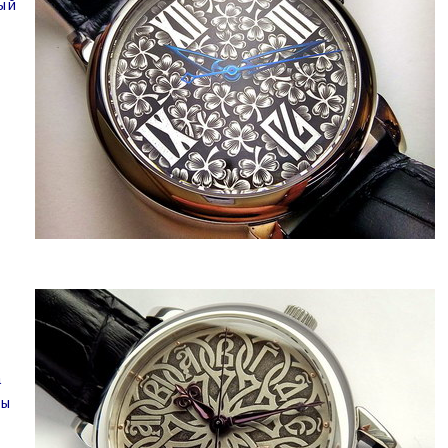
дый
а
сы