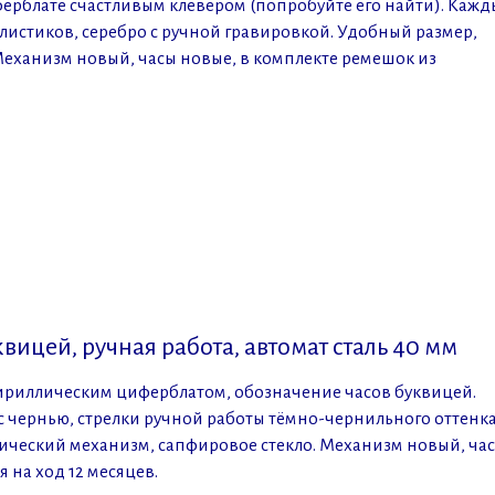
ерблате счастливым клевером (попробуйте его найти). Каж
истиков, серебро с ручной гравировкой. Удобный размер,
Механизм новый, часы новые, в комплекте ремешок из
вицей, ручная работа, автомат сталь 40 мм
кириллическим циферблатом, обозначение часов буквицей.
 с чернью, стрелки ручной работы тёмно-чернильного оттенк
ический механизм, сапфировое стекло. Механизм новый, ча
 на ход 12 месяцев.