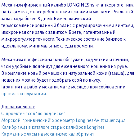
Механизм фирменный калибр LONGINES 19.41 анкерного типа
на 17 камнях, с посеребренными платами и мостами. Реальный
запас хода более 8 дней. Биметаллический
термокомпенсированный баланс с регулировочными винтами,
изохронная спираль с завитком Бреге, патентованный
микрорегулятор точности. Техническое состояние близкое к
идеальному, минимальные следы времени.
Механизм профессионально обслужен, ход чёткий и точный,
часы удобны и подойдут для ежедневного ношения на руке.
В комплекте новый ремешок из натуральной кожи (замша), для
ношения можно будет подобрать свой по вкусу.
Гарантия на работу механизма 12 месяцев при соблюдении
правил эксплуатации
.
Дополнительно:
О проекте часов "по подписке"
Морской 'гринвичский' хронометр Longines-Wittnauer 24.41
Калибр 19.41 в каталоге старых калибров Longines
Карманные часы на механизме калибр 19.41