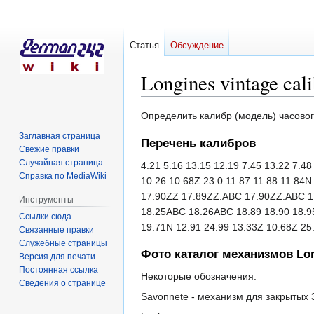
Статья
Обсуждение
Longines vintage cali
Перейти
Перейти
Определить калибр (модель) часово
к
к
Заглавная страница
Перечень калибров
навигации
поиску
Свежие правки
Случайная страница
4.21 5.16 13.15 12.19 7.45 13.22 7.4
Справка по MediaWiki
10.26 10.68Z 23.0 11.87 11.88 11.84
17.90ZZ 17.89ZZ.ABC 17.90ZZ.ABC 17
Инструменты
18.25ABC 18.26ABC 18.89 18.90 18.95
Ссылки сюда
19.71N 12.91 24.99 13.33Z 10.68Z 25.
Связанные правки
Служебные страницы
Фото каталог механизмов Lo
Версия для печати
Постоянная ссылка
Некоторые обозначения:
Сведения о странице
Savonnete - механизм для закрытых 