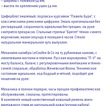
– ширина с головкой 54 мм;
– высота по креплению ушек 54 мм.
Циферблат эмалевый, подписан курсивом "Павелъ Буре", с
классическими римскими цифрами. Эмаль оригинальная без
реставраций, сохранность идеальная без трещин, на руке
смотрится прекрасно. Стальные стрелки "Брегет" тёмно-синего
воронения, малая секунда в позиции 6 часов. Стекло
натуральное минеральное чуть выпуклое.
Механизм калибра LeCoultre & Co на 15 рубиновых камнях, с
никелевыми мостами и платами. Русская маркировка "П-У" на
мосту баланса, баланс с регулировочными винтиками и тёмно-
синей спиралью, обработка Женевская Волна. Техническое
состояние идеальное, ход бодрый и чёткий, подойдёт для
ношения на руке.
Механика в полном порядке, часы прошли профилактическое
обслуживание, смазаны, протестированы.
В комплекте новый качественный кожаный ремень воен-
винтажного стиля из натуральной кожи (ручная работа).