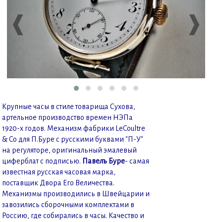
❰
❱
Крупные часы в стиле товарища Сухова,
артельное производство времен НЭПа
1920-х годов. Механизм фабрики LeCoultre
& Co для П.Буре с русскими буквами "П-У"
на регуляторе, оригинальный эмалевый
циферблат с подписью.
Павелъ Буре
- самая
известная русская часовая марка,
поставщик Двора Его Величества.
Механизмы производились в Швейцарии и
завозились сборочными комплектами в
Россию, где собирались в часы. Качество и