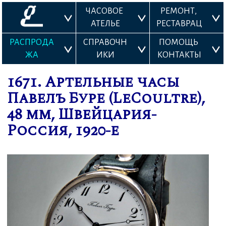
ЧАСОВОЕ 
РЕМОНТ, 
АТЕЛЬЕ
РЕСТАВРАЦ
ИЯ
РАСПРОДА
СПРАВОЧН
ПОМОЩЬ 
ЖА
ИКИ
КОНТАКТЫ
1671. Артельные часы
Павелъ Буре (LeCoultre),
48 мм, Швейцария-
Россия, 1920-е