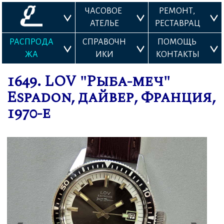
ЧАСОВОЕ 
РЕМОНТ, 
АТЕЛЬЕ
РЕСТАВРАЦ
ИЯ
РАСПРОДА
СПРАВОЧН
ПОМОЩЬ 
ЖА
ИКИ
КОНТАКТЫ
1649. LOV "Рыба-меч"
Espadon, дайвер, Франция,
1970-е