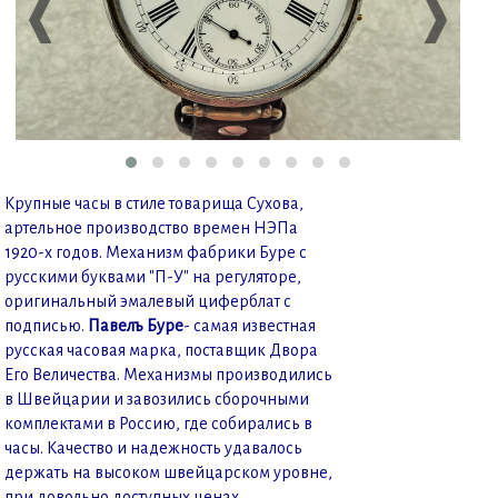
❰
❱
Крупные часы в стиле товарища Сухова,
артельное производство времен НЭПа
1920-х годов. Механизм фабрики Буре с
русскими буквами "П-У" на регуляторе,
оригинальный эмалевый циферблат с
подписью.
Павелъ Буре
- самая известная
русская часовая марка, поставщик Двора
Его Величества. Механизмы производились
в Швейцарии и завозились сборочными
комплектами в Россию, где собирались в
часы. Качество и надежность удавалось
держать на высоком швейцарском уровне,
при довольно доступных ценах.