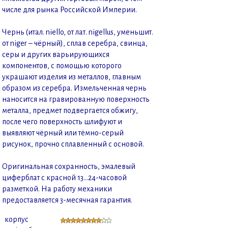
числе для рынка Российской Империи.
Чернь (итал. niello, от лат. nigellus, уменьшит.
от niger – чёрный), сплав серебра, свинца,
серы и других варьирующихся
компонентов, с помощью которого
украшают изделия из металлов, главным
образом из серебра. Измельченная чернь
наносится на гравированную поверхность
металла, предмет подвергается обжигу,
после чего поверхность шлифуют и
выявляют чёрный или тёмно-серый
рисунок, прочно сплавленный с основой.
Оригинальная сохранность, эмалевый
циферблат с красной 13...24-часовой
разметкой. На работу механики
предоставляется 3-месячная гарантия.
корпус