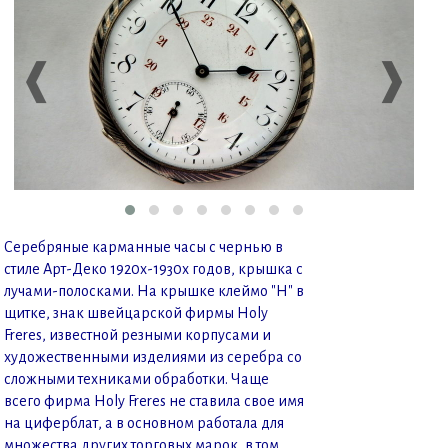
❰
❱
Серебряные карманные часы с чернью в
стиле Арт-Деко 1920х-1930х годов, крышка с
лучами-полосками. На крышке клеймо "H" в
щитке, знак швейцарской фирмы Holy
Freres, известной резными корпусами и
художественными изделиями из серебра со
сложными техниками обработки. Чаще
всего фирма Holy Freres не ставила свое имя
на циферблат, а в основном работала для
множества других торговых марок, в том