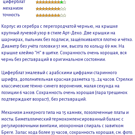
циферблат
механизм
точность
Корпус из серебра с перегородчатой чернью, на крышке
крупный лучевой узор в стиле Арт-Деко. Две крышки на
шарнирах, пыльник без подписи, защёлкиваются плотно и чётко.
Диаметр без учёта головки 51 мм, высота по кольцу 69 мм. На
крышке клеймо "H" в щитке. Сохранность очень хорошая, вся
чернь без реставраций в оригинальном состоянии.
Циферблат эмалевый с арабскими цифрами старинного
шрифта, дополнительная красная разметка 13...24 часов. Стрелки
классические тёмно-синего воронения, малая секунда на
позиции 6 часов. Сохранность очень хорошая (пара трещинок
подтверждают возраст), без реставраций.
Механизм анкерного типа на 15 камнях, позолоченные платы и
мосты. Биметаллический термокомпенсированный баланс с
регулировочными винтами, изохронная спираль с завитком
Бреге. Запас хода более 33 часов, сохранность хорошая, см. фото.