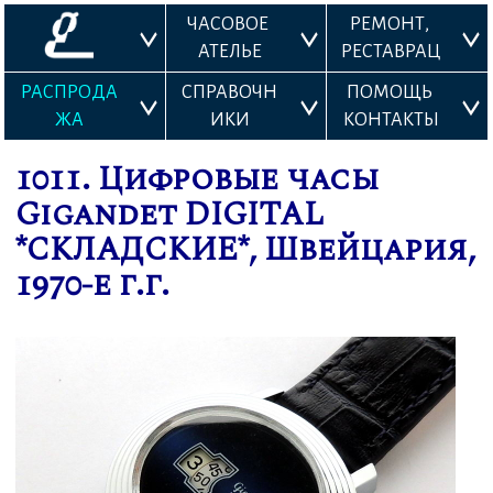
ЧАСОВОЕ 
РЕМОНТ, 
АТЕЛЬЕ
РЕСТАВРАЦ
ИЯ
РАСПРОДА
СПРАВОЧН
ПОМОЩЬ 
ЖА
ИКИ
КОНТАКТЫ
1011. Цифровые часы
Gigandet DIGITAL
*СКЛАДСКИЕ*, Швейцария,
1970-е г.г.