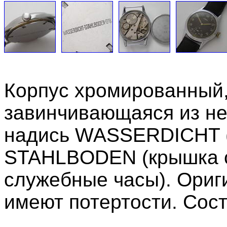
Корпус хромированный,
завинчивающаяся из н
надись WASSERDICHT (
STAHLBODEN (крышка ст
служебные часы). Ориги
имеют потертости. Сос