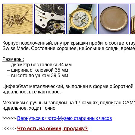
Корпус позолоченный, внутри крышки пробито соответств
Swiss Made. Состояние хорошее, небольшие следы време
Размеры:
– диаметр без головки 34 мм
– ширина с головкой 35 мм
– высота по ушкам 39,5 мм
Циферблат металлический, выполнен в форме оборотной с
идеальное, все как новое.
Механизм с ручным заводом на 17 камнях, подписан CAMY
идеальное, ходит точно.
>>>>>
Вернуться к Фото-Музею старинных часов
>>>>>
Что есть на обмен, продажу?