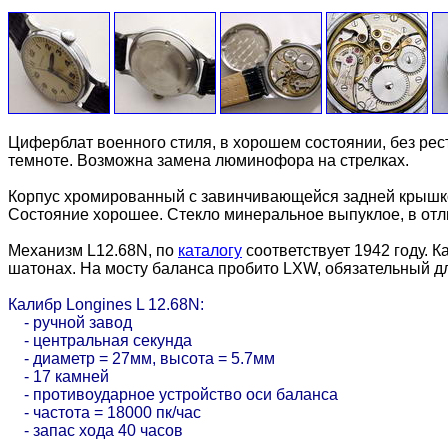
Циферблат военного стиля, в хорошем состоянии, без рес
темноте. Возможна замена люминофора на стрелках.
Корпус хромированный с завинчивающейся задней крышкой
Состояние хорошее. Стекло минеральное выпуклое, в отл
Механизм L12.68N, по
каталогу
соответствует 1942 году. 
шатонах. На мосту баланса пробито LXW, обязательный дл
Калибр Longines L 12.68N:
- ручной завод
- центральная секунда
- диаметр = 27мм, высота = 5.7мм
- 17 камней
- противоударное устройство оси баланса
- частота = 18000 пк/час
- запас хода 40 часов