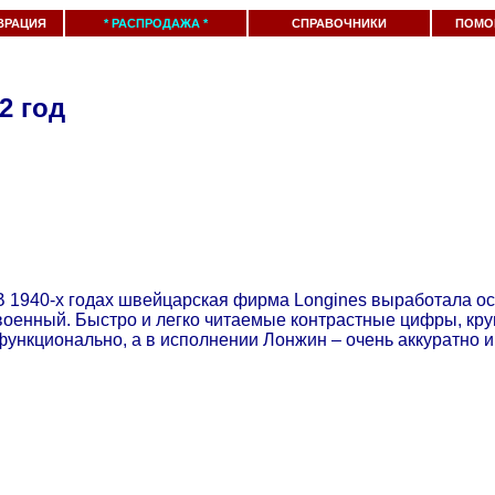
ВРАЦИЯ
* РАСПРОДАЖА *
СПРАВОЧНИКИ
ПОМО
2 год
В 1940-х годах швейцарская фирма Longines выработала ос
военный. Быстро и легко читаемые контрастные цифры, круп
функционально, а в исполнении Лонжин – очень аккуратно 