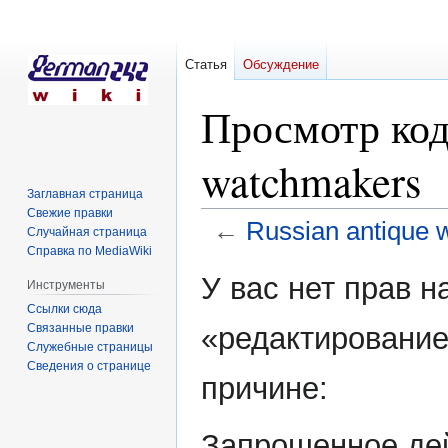
Статья
Обсуждение
Просмотр код
watchmakers
Заглавная страница
Свежие правки
←
Russian antique
Случайная страница
Справка по MediaWiki
Перейти
Перейти
У вас нет прав 
Инструменты
к
к
Ссылки сюда
навигации
поиску
Связанные правки
«редактирование
Служебные страницы
Сведения о странице
причине:
Запрошенное дей