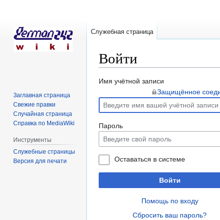
Служебная страница
Войти
Перейти
Перейти
Имя учётной записи
к
к
Защищённое соед
Заглавная страница
навигации
поиску
Свежие правки
Случайная страница
Справка по MediaWiki
Пароль
Инструменты
Служебные страницы
Оставаться в системе
Версия для печати
Войти
Помощь по входу
Сбросить ваш пароль?