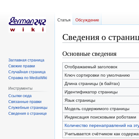
Статья
Обсуждение
Сведения о стран
Основные сведения
Перейти
Перейти
к
к
Заглавная страница
навигации
поиску
Свежие правки
Отображаемый заголовок
Случайная страница
Ключ сортировки по умолчанию
Справка по MediaWiki
Длина страницы (в байтах)
Инструменты
Идентификатор страницы
Ссылки сюда
Язык страницы
Связанные правки
Служебные страницы
Модель содержимого страницы
Сведения о странице
Индексация поисковыми роботами
Количество перенаправлений на эт
Учитывается счётчиком как содерж