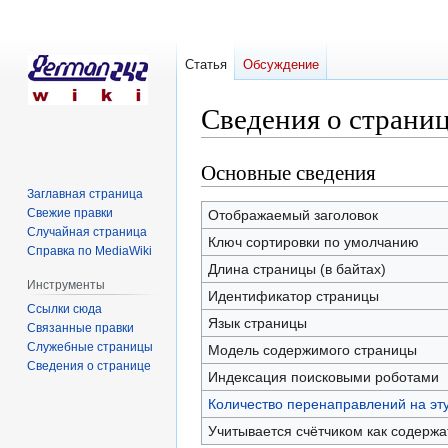
Статья
Обсуждение
Сведения о стран
Основные сведения
Перейти
Перейти
к
к
Заглавная страница
навигации
поиску
Свежие правки
Отображаемый заголовок
Случайная страница
Ключ сортировки по умолчанию
Справка по MediaWiki
Длина страницы (в байтах)
Инструменты
Идентификатор страницы
Ссылки сюда
Язык страницы
Связанные правки
Служебные страницы
Модель содержимого страницы
Сведения о странице
Индексация поисковыми роботами
Количество перенаправлений на эт
Учитывается счётчиком как содерж